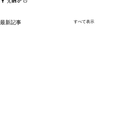
すべて表示
最新記事
✨3月6日から予約再開さ
施設改修工事に
せていただきます✨
業のお知らせ
コメント